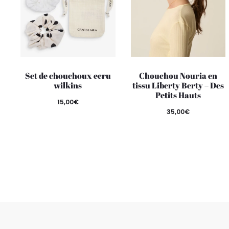
Set de chouchoux ecru
Chouchou Nouria en
wilkins
tissu Liberty Berty – Des
Petits Hauts
15,00
€
35,00
€