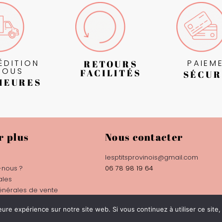
ÉDITION
PAIEM
RETOURS
SOUS
FACILITÉS
SÉCUR
HEURES
r plus
Nous contacter
lesptitsprovinois@gmail.com
nous ?
06 78 98 19 64
ales
énérales de vente
eure expérience sur notre site web. Si vous continuez à utiliser ce sit