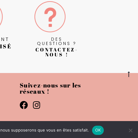
ENT
DES
QUESTIONS ?
ISÉ
CONTACTEZ-
NOUS !
Suivez-nous sur les
réseaux !
e, nous supposerons que vous en êtes satisfait.
OK