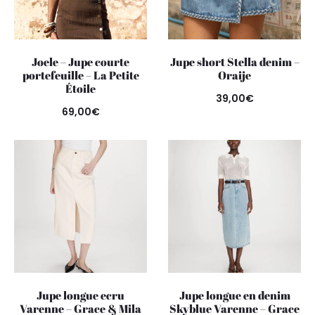
Joele – Jupe courte
Jupe short Stella denim –
portefeuille – La Petite
Oraije
Étoile
39,00
€
69,00
€
Jupe longue ecru
Jupe longue en denim
Varenne – Grace & Mila
Skyblue Varenne – Grace