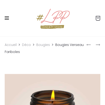
Livraison offerte dès 99€ - Retour offert - Click
& collect gratuit
Accueil
Déco
Bougies
Bougies Verseau
Fariboles