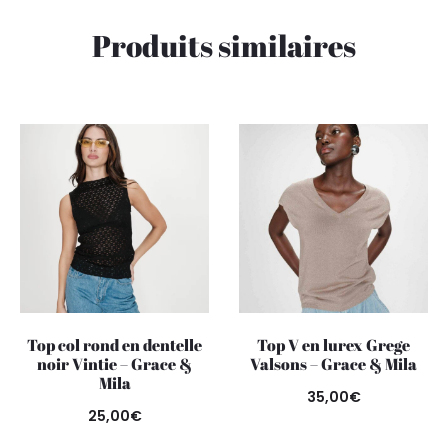
Produits similaires
Top col rond en dentelle
Top V en lurex Grege
noir Vintie – Grace &
Valsons – Grace & Mila
Mila
35,00
€
25,00
€