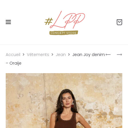
Livraison offerte dès 99€ - Retour offert - Click
& collect gratuit
Accueil
Vêtements
Jean
Jean Joy denim
– Oraije