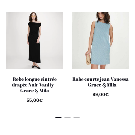
Robe longue cintrée
Robe courte jean Vanessa
drapée Noir Vanity –
– Grace & Mila
Grace & Mila
89,00
€
55,00
€