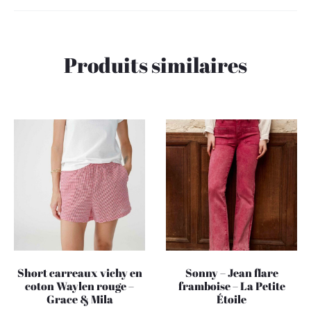
Produits similaires
Short carreaux vichy en
Sonny – Jean flare
coton Waylen rouge –
framboise – La Petite
Grace & Mila
Étoile