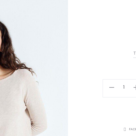
T
FAC