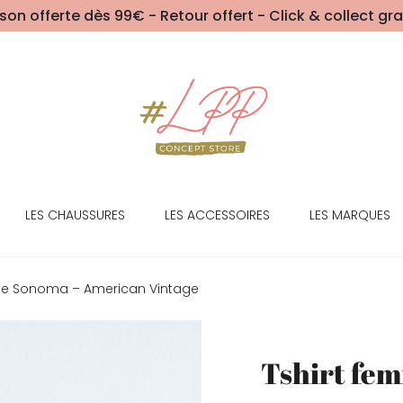
ison offerte dès 99€ - Retour offert - Click & collect gra
LES CHAUSSURES
LES ACCESSOIRES
LES MARQUES
me Sonoma – American Vintage
Tshirt fe