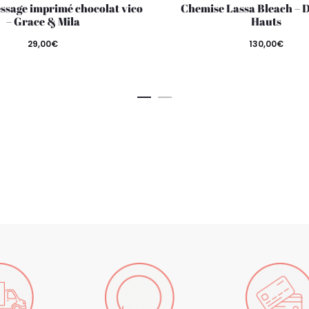
essage imprimé chocolat vico
Chemise Lassa Bleach – D
– Grace & Mila
Hauts
29,00
€
130,00
€