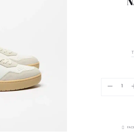
N
T
FAC