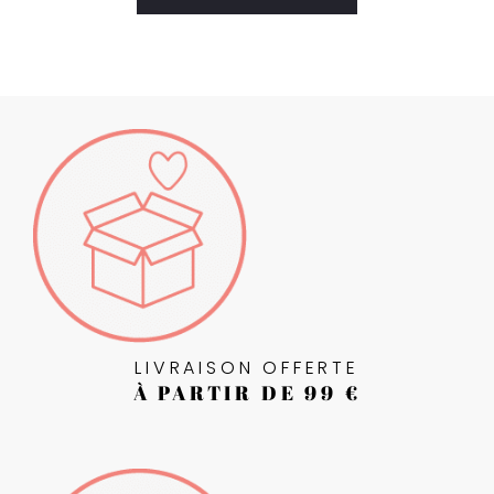
h
l
i
s
t
LIVRAISON OFFERTE
À PARTIR DE 99 €