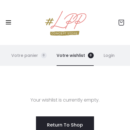
Livraison offerte dès 99€ - Retour offert - Click
& collect gratuit
Votre panier
Votre wishlist
Login
0
0
W
Your wishlist is currently empty.
i
s
Return To Shop