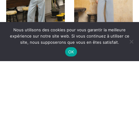
Nous utilisons des cookies pour vous garantir la meilleure
expérience sur notre site web. Si vous continuez à utiliser ce
Jean Joly denim – Oraije
Jean Joy denim – Oraije
site, nous supposerons que vous en êtes satisfait.
49,00
€
49,00
€
OK
Jean Harper denim –
Boucle d’oreilles Oursin
Oraije
Fuchsia Oursin Fuchsia-