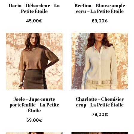
Dario – Débardeur – La
Bertina – Blouse ample
Petite Étoile
ecru – La Petite Étoile
45,00
€
69,00
€
Joele – Jupe courte
Charlotte – Chemisier
portefeuille – La Petite
crop – La Petite Étoile
Étoile
79,00
€
69,00
€