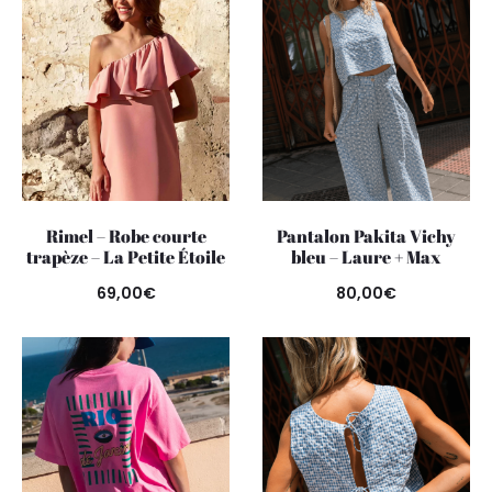
Rimel – Robe courte
Pantalon Pakita Vichy
trapèze – La Petite Étoile
bleu – Laure + Max
69,00
€
80,00
€