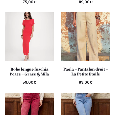
75,00
€
89,00
€
Robe longue fuschia
Paola – Pantalon droit –
Peace – Grace & Mila
La Petite Étoile
59,00
€
89,00
€