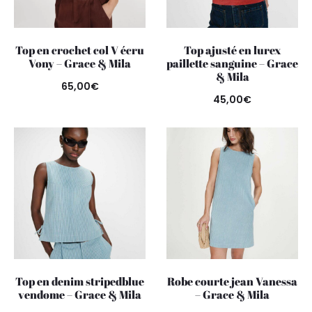
Top en crochet col V écru
Top ajusté en lurex
Vony – Grace & Mila
paillette sanguine – Grace
& Mila
65,00
€
45,00
€
Top en denim stripedblue
Robe courte jean Vanessa
vendome – Grace & Mila
– Grace & Mila