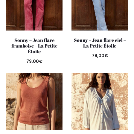
Sonny – Jean flare
Sonny – Jean flare ciel –
framboise – La Petite
La Petite Étoile
Étoile
79,00
€
79,00
€