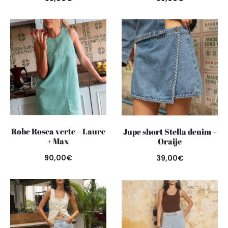
Robe Rosea verte – Laure
Jupe short Stella denim –
+ Max
Oraije
90,00
€
39,00
€