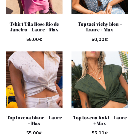
Tshirt Tila Rose Rio de
Top taci vichy bleu –
Janeiro – Laure + Max
Laure + Max
55,00
€
50,00
€
Top tovena blanc – Laure
Top tovena Kaki – Laure
+ Max
+ Max
55,00
€
55,00
€