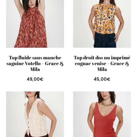
Top fluide sans manche
Top droit dos nu imprimé
saguine Votello – Grace &
cognac venise – Grace &
Mila
Mila
49,00
€
45,00
€