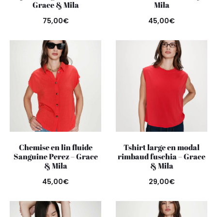
Grace & Mila
Mila
75,00
€
45,00
€
Chemise en lin fluide
Tshirt large en modal
Sanguine Perez – Grace
rimbaud fuschia – Grace
& Mila
& Mila
45,00
€
29,00
€